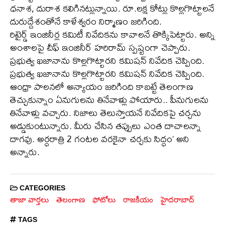
ధనాశ, దురాశ కలిగినట్లున్నాయి. రూ.లక్ష కోట్లు కొల్లగొట్టాలనే
దురుద్దేశంతోనే కాళేశ్వరం నిర్మాణం జరిగింది.
రిటైర్డ్‌ ఇంజినీర్ల కమిటీ నివేదికను కావాలనే తొక్కిపెట్టారు. అన్ని
అంశాలపై చీఫ్‌ ఇంజినీర్‌ హరిరామ్‌ స్పష్టంగా చెప్పారు.
ప్రభుత్వ ఖజానాను కొల్లగొట్టారని కమిషన్‌ నివేదిక చెప్పింది.
ప్రభుత్వ ఖజానాను కొల్లగొట్టారని కమిషన్‌ నివేదిక చెప్పింది.
ఆంధ్రా పాలనలో అన్యాయం జరిగింది కాబట్టే తెలంగాణ
తెచ్చుకున్నాం ఏనుగులను తినేవాళ్లు పోయారు.. పీనుగులను
తినేవాళ్లు వచ్చారు. నిజాలు తెలుస్తాయనే నివేదికపై చర్చను
అడ్డుకుంటున్నారు. మీరు చేసిన తప్పులు ఎంత దాచాలన్నా
దాగవు. అర్ధరాత్రి 2 గంటల వరకైనా చర్చకు సిద్ధం’ అని
అన్నారు.
CATEGORIES
తాజా వార్తలు
తెలంగాణ
ఫోటోలు
రాజకీయం
హైదరాబాద్
TAGS