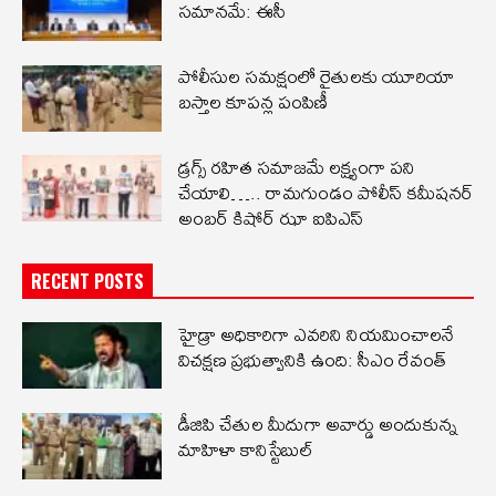
సమానమే: ఈసీ
పోలీసుల సమక్షంలో రైతులకు యూరియా
బస్తాల కూపన్ల పంపిణీ
డ్రగ్స్ రహిత సమాజమే లక్ష్యంగా పని
చేయాలి….. రామగుండం పోలీస్ కమీషనర్
అంబర్ కిషోర్ ఝా ఐపిఎస్
RECENT POSTS
హైడ్రా అధికారిగా ఎవరిని నియమించాలనే
విచక్షణ ప్రభుత్వానికి ఉంది: సీఎం రేవంత్
డీజిపి చేతుల మీదుగా అవార్డు అందుకున్న
మాహిళా కానిస్టేబుల్