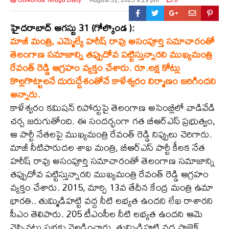
హైదరాబాద్ ఆగస్టు 31 (గోల్కొండ ):
మాజీ మంత్రి, ఎమ్మెల్యే హరీష్ రావు అసంపూర్తి సమాచారంతో
తెలంగాణ సమాజాన్ని తప్పుదోవ పట్టిస్తున్నారని ముఖ్యమంత్రి
రేవంత్ రెడ్డి ఆగ్రహం వ్యక్తం చేశారు. రూ.లక్ష కోట్లు
కొల్లగొట్టాలనే దురుద్దేశంతోనే కాళేశ్వరం నిర్మాణం జరిగిందని
అన్నారు.
కాళేశ్వరం కమిషన్ రిపోర్టుపై తెలంగాణ అసెంబ్లీలో వాడివేడి
చర్చ జరుగుతోంది. ఈ సందర్భంగా గత బీఆర్ఎస్ ప్రభుత్వం,
ఆ పార్టీ నేతలపై ముఖ్యమంత్రి రేవంత్ రెడ్డి నిప్పులు చెరిగారు.
మాజీ నీటిపారుదల శాఖ మంత్రి, బీఆర్ఎస్ పార్టీ కీలక నేత
హరీష్ రావు అసంపూర్తి సమాచారంతో తెలంగాణ సమాజాన్ని
తప్పుదోవ పట్టిస్తున్నారని ముఖ్యమంత్రి రేవంత్ రెడ్డి ఆగ్రహం
వ్యక్తం చేశారు. 2015, మార్చి 13వ తేదీన కేంద్ర మంత్రి ఉమా
భారతి.. తుమ్మిడిహట్టి వద్ద నీటి లభ్యత ఉందని లేఖ రాశారని
సీఎం తెలిపారు. 205 టీఎంసీల నీటి లభ్యత ఉందని ఆమె
చెప్పినట్లు సభకు వెల్లడించారు. తుమ్మిడిహట్టి వద్ద ప్రాజెక్ట్