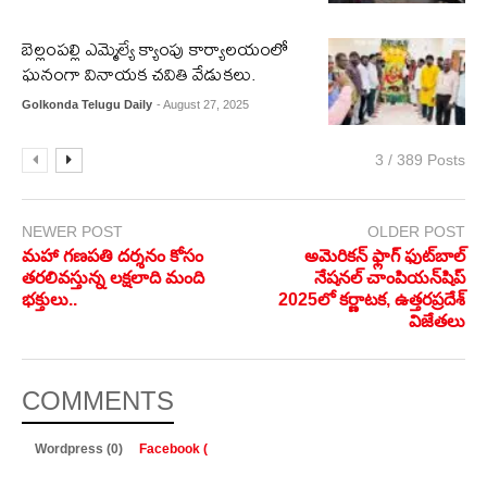
బెల్లంపల్లి ఎమ్మెల్యే క్యాంపు కార్యాలయంలో
ఘనంగా వినాయక చవితి వేడుకలు.
Golkonda Telugu Daily
- August 27, 2025
3 / 389 Posts
NEWER POST
OLDER POST
మహా గణపతి దర్శనం కోసం
అమెరికన్ ఫ్లాగ్ ఫుట్‌బాల్
తరలివస్తున్న లక్షలాది మంది
నేషనల్ చాంపియన్‌షిప్
భక్తులు..
2025లో కర్ణాటక, ఉత్తరప్రదేశ్
విజేతలు
COMMENTS
Wordpress (0)
Facebook (