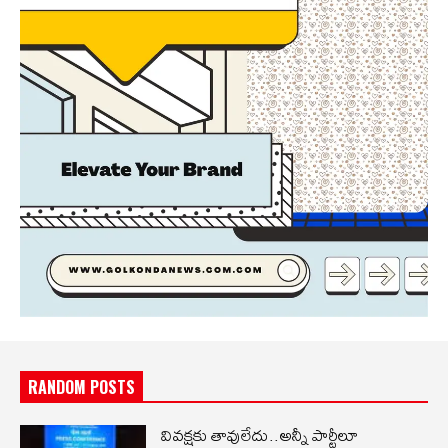
RANDOM POSTS
వివక్షకు తావులేదు..అన్నీ పార్టీలూ