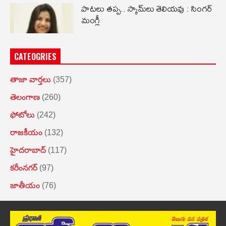
పాటలు తప్ప.. స్కామ్‌లు తెలియవు : సింగర్
మంగ్లీ
CATEOGRIES
తాజా వార్తలు
(357)
తెలంగాణ
(260)
ఫోటోలు
(242)
రాజకీయం
(132)
హైదరాబాద్
(117)
కరీంనగర్
(97)
జాతీయం
(76)