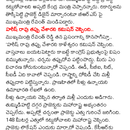
కట్టుకోవాలని అప్పటి కేంద్ర మంత్రి చెప్పారన్నారు. రికార్డులను
తొక్కిపెట్టి ప్రాజెక్ట్ డిజైన్ మార్చారంటూ బీఆర్ఎస్ పై
ముఖ్యమంత్రి రేవంత్ మండిపడ్డారు.
హరీష్ రావు తప్పు చేశారని కమిషన్ చెప్పింది..
ముఖ్యమంత్రి రేవంత్ రెడ్డి తన ప్రసంగాన్ని కొనసాగిస్తూ..
‘హరీష్ రావు తప్పు చేశారని కాళేశ్వరం కమిషన్ చెప్పింది.
వాస్తవాలు బయటపెట్టారు కాబట్టే కాంగ్రెస్ ప్రభుత్వంపై విషం
చిమ్ముతున్నారు. చర్చను తప్పుదోవ పట్టించొద్దు. మీరు ఏం
విచారణ కోరుకుంటున్నారో చెప్పండి. ఈడీ, సీబీఐ, సిట్,
సీఐడీ ఏది కావాలో చెప్పండి. రాష్ట్రాన్ని దోపిడీ చేసి మళ్లీ
తప్పుదారి పట్టిస్తున్నారు. ప్రాణహితలో నీళ్లు ఉన్నాయని
ఉమాభారతి లేఖలో ఉంది.
నీళ్లు ఉన్నాయని చెప్పిన తర్వాత మళ్లీ ఎందుకు అడిగారు.
తుమ్మిడిహట్టి దగ్గర ప్రాజెక్టుకు మహారాష్ట్ర అభ్యంతరం
చెప్పలేదు. అప్పట్లో చర్చంతా ప్రాజెక్టు ఎత్తు గురించే జరిగింది.
148 మీటర్ల ఎత్తులో కట్టుకోవాలని మహారాష్ట్ర చెప్పింది.
ప్రాజెక్టు లొకేషన్‌ ఎందుకు మార్చారో చెప్పండి. కేసీఆర్‌కు