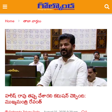
Home
తాజా వార్తలు
హరీష్ రావు తప్పు చేశారని కమిషన్ చెప్పింది:
ముఖ్యమంత్రి రేవంత్
Golkonda Telugu Daily
August 31, 2025 9:29 pm
0