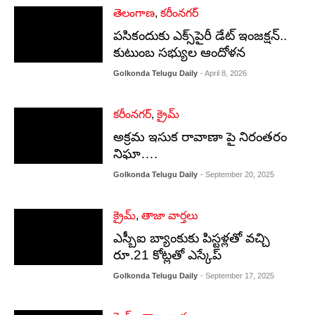
తెలంగాణ
,
కరీంనగర్
పసికందుకు ఎక్స్‌పైరీ డేట్ ఇంజక్షన్..
కుటుంబ సభ్యుల ఆందోళన
Golkonda Telugu Daily
- April 8, 2026
కరీంనగర్
,
క్రైమ్
అక్రమ ఇసుక రావాణా పై నిరంతరం
నిఘా….
Golkonda Telugu Daily
- September 20, 2025
క్రైమ్
,
తాజా వార్తలు
ఎస్బీఐ బ్యాంకుకు పిస్టళ్లతో వచ్చి
రూ.21 కోట్లతో ఎస్కేప్
Golkonda Telugu Daily
- September 17, 2025