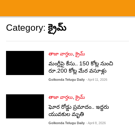
Category:
క్రైమ్
తాజా వార్తలు
,
క్రైమ్
మంగ్లీపై కేసు.. 150 కోట్ల నుంచి
రూ.200 కోట్ల మేర వసూళ్లు
Golkonda Telugu Daily
- April 11, 2026
తాజా వార్తలు
,
క్రైమ్
ఘోర రోడ్డు ప్రమాదం.. ఇద్దరు
యువకుల మృతి
Golkonda Telugu Daily
- April 8, 2026