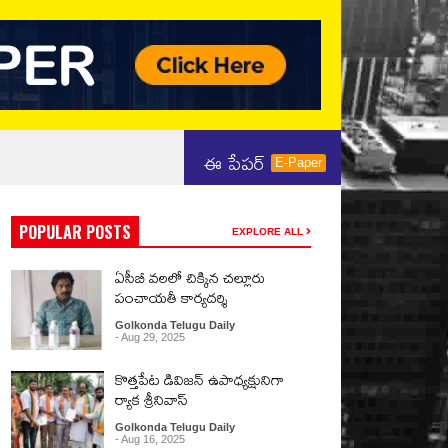
ఈ పేపర్
E-Paper
POPULAR POSTS
EXPLORE ALL
ఏసీబీ వలలో చిక్కిన చల్లూరు
పంచాయతీ కార్యదర్శి
Golkonda Telugu Daily
- Aug 29, 2025
కొత్తపేట డివిజన్ ఉపాధ్యక్షునిగా
ర్యాక శ్రీనివాస్
Golkonda Telugu Daily
- Aug 16, 2025