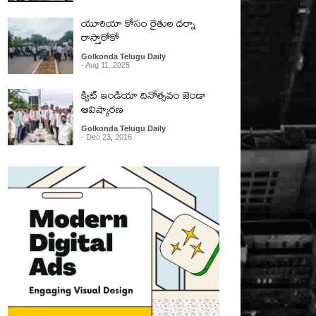
యూరియా కోసం రైతుల ధర్నా
రాస్తారోకో
Golkonda Telugu Daily
- Aug 11, 2025
క్విట్ ఇండియా దినోత్సవం జెండా
ఆవిష్కారణ
Golkonda Telugu Daily
- Dec 23, 2016