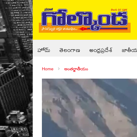
హోమ్
తెలంగాణ
అంధ్రప్రదేశ్
జాతీ
Home
అంతర్జాతీయం