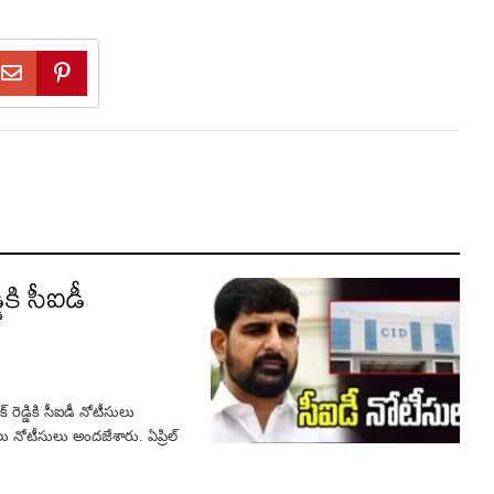
డికి సీఐడీ
్ రెడ్డికి సీఐడీ నోటీసులు
ులు నోటీసులు అందజేశారు. ఏప్రిల్