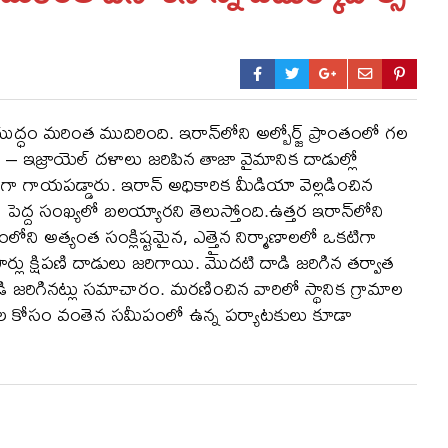
్ధం మరింత ముదిరింది. ఇరాన్‌లోని అల్బోర్జ్ ప్రాంతంలో గల
ా – ఇజ్రాయెల్ దళాలు జరిపిన తాజా వైమానిక దాడుల్లో
ా గాయపడ్డారు. ఇరాన్ అధికారిక మీడియా వెల్లడించిన
ెద్ద సంఖ్యలో బలయ్యారని తెలుస్తోంది.ఉత్తర ఇరాన్‌లోని
ని అత్యంత సంక్లిష్టమైన, ఎత్తైన నిర్మాణాలలో ఒకటిగా
లు క్షిపణి దాడులు జరిగాయి. మొదటి దాడి జరిగిన తర్వాత
రిగినట్లు సమాచారం. మరణించిన వారిలో స్థానిక గ్రామాల
డుకల కోసం వంతెన సమీపంలో ఉన్న పర్యాటకులు కూడా