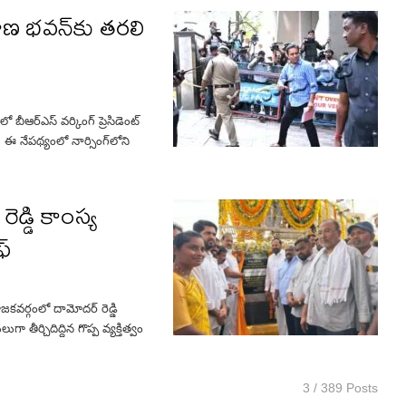
ాణ భవన్‌కు తరలి
బీఆర్ఎస్ వర్కింగ్ ప్రెసిడెంట్
ఈ నేపథ్యంలో నార్సింగ్‌లోని
ెడ్డి కాంస్య
ఫ్
కవర్గంలో దామోదర్ రెడ్డి
 తీర్చిదిద్దిన గొప్ప వ్యక్తిత్వం
3 / 389 Posts