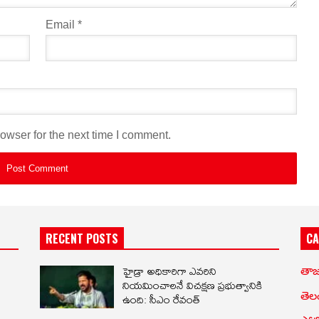
Email
*
owser for the next time I comment.
RECENT POSTS
CA
హైడ్రా అధికారిగా ఎవరిని
తాజ
నియమించాలనే విచక్షణ ప్రభుత్వానికి
ఉంది: సీఎం రేవంత్
తెల