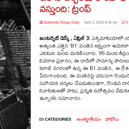
వస్తుంది: ట్రంప్
Golkonda Telugu Daily
April 3, 2026 8:36 am
0
ఇంటర్నెట్ డెస్క్ , ఏప్రిల్ 3:
పశ్చిమాసియాలో యుద
అత్యంత ఎత్తైన ‘B1’ వంతెన లక్ష్యంగా అమెరిక
ఎనిమిది మంది మరణించారు. 95 మంది తీవ్రంగ
వివరాల ప్రకారం, ఈ దాడిలో సామాన్య పౌరులు ప
కరాజ్ నగరంలో ఉన్న ఈ B1 వంతెన.. ఆ దేశంలో
పేరుగాంచింది. ఈ వంతెనపై వరుసగా రెండుసార్
సహాయక చర్యలు చేపడుతుండగా, రెండవ దాడి జ
నివాసితులతో పాటు, ప్రకృతి దినోత్సవం వే
ఉన్నారని సమాచారం.
అంతర్జాతీయం
ఫోటోలు
CATEGORIES