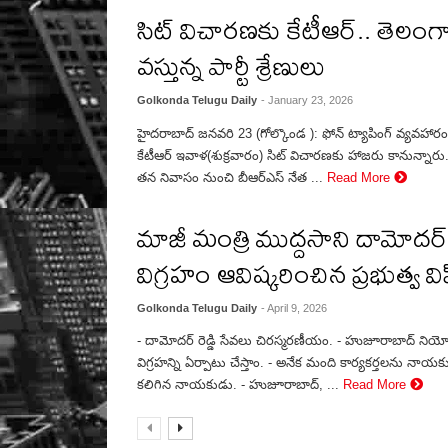
సిట్ విచారణకు కేటీఆర్.. తెలంగ
వస్తున్న పార్టీ శ్రేణులు
Golkonda Telugu Daily
- January 23, 2026
హైదరాబాద్ జనవరి 23 (గోల్కొండ ): ఫోన్ ట్యాపింగ్ వ్యవహారంలో 
కేటీఆర్ ఇవాళ(శుక్రవారం) సిట్ విచారణకు హాజరు కానున్నారు. 
తన నివాసం నుంచి బీఆర్ఎస్ నేత ...
Read More
మాజీ మంత్రి ముద్దసాని దామోదర్ ర
విగ్రహం ఆవిష్కరించిన ప్రభుత్వ వి
Golkonda Telugu Daily
- April 9, 2026
- దామోదర్ రెడ్డి సేవలు చిరస్మరణీయం. - హుజూరాబాద్ నియోజ
విగ్రహన్ని ఏర్పాటు చేస్తాం. - అనేక మంది కార్యకర్తలను నాయకులుగా
కలిగిన నాయకుడు. - హుజూరాబాద్, ...
Read More