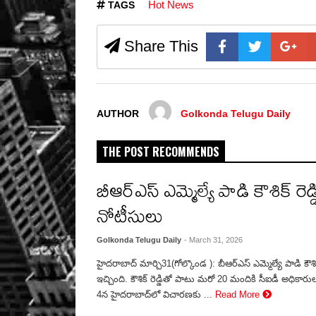
Hot News
TAGS
Share This
AUTHOR
Golkonda Telugu Daily
THE POST RECOMMENDS
బీఆర్‌ఎస్ ఎమ్మెల్యే పాడి కౌశిక్ రెడ్
నోటీసులు
Golkonda Telugu Daily
- March 31, 2026
హైదరాబాద్ మార్చి31(గోల్కొండ ): బీఆర్‌ఎస్ ఎమ్మెల్యే పాడి కౌశిక
ఇచ్చింది. కౌశిక్ రెడ్డితో పాటు మరో 20 మందికి సీఐడీ అధికార
4న హైదరాబాద్‌లో విచారణకు ...
Read More