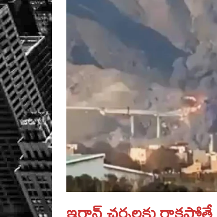
ఇరాన్ చర్చలకు రాకపోతే మ