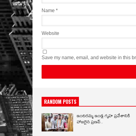
Name
*
Website
Save my name, email, and website in this br
RANDOM POSTS
ఇందిరమ్మ ఇండ్ల గృహ ప్రవేశానికి
హాజరైన ప్రణవ్..