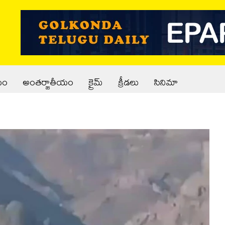
యం
అంతర్జాతీయం
క్రైమ్
క్రీడలు
సినిమా