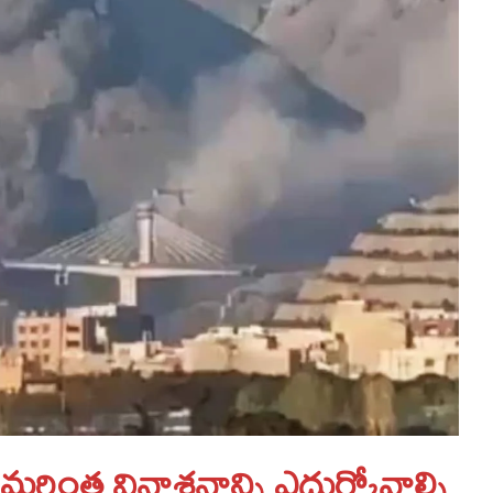
రింత వినాశనాన్ని ఎదుర్కోవాల్సి