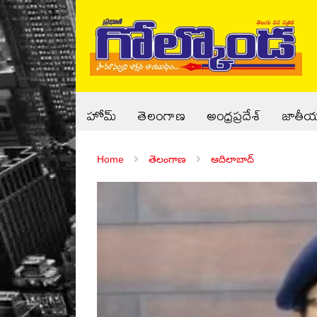
హోమ్
తెలంగాణ
అంధ్రప్రదేశ్
జాతీ
Home
తెలంగాణ
ఆదిలాబాద్