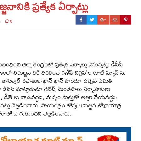
ానికి ప్రత్యేక ఏర్పాట్లు
m
0
ంచి జిల్లా కేంద్రంలో ప్రత్యేక ఏర్పాట్లు చేస్తున్నట్లు డీసీపీ
ంలో నిమజ్జనానికి తరలించే గణేష్ విగ్రహాల రూట్ మ్యాప్ ను
వు, తాసిల్దార్ రఫాతులాఖాన్ ఖాన్ హిందూ ఉత్సవ సమితి
ా డిసిపి మాట్లాడుతూ గణేష్ మండపాలు నిర్వాహకులు
 డీజె లు వాడవద్దని, మద్యం మత్తులో అల్లరి చేయవద్దని
ేసినట్లు వెల్లడించారు. సాయంత్రం లోపు నిమజ్జన శోభాయాత్ర
రాలో సాగుతుందని వెల్లడించారు.