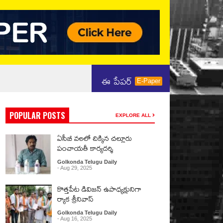
ఈ పేపర్
E-Paper
POPULAR POSTS
EXPLORE ALL
ఏసీబీ వలలో చిక్కిన చల్లూరు
పంచాయతీ కార్యదర్శి
Golkonda Telugu Daily
- Aug 29, 2025
కొత్తపేట డివిజన్ ఉపాధ్యక్షునిగా
ర్యాక శ్రీనివాస్
Golkonda Telugu Daily
- Aug 16, 2025