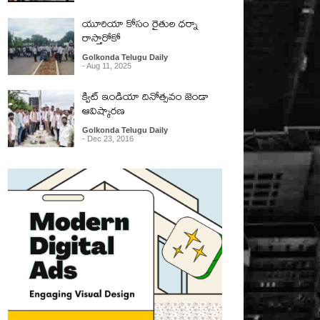
యూరియా కోసం రైతుల ధర్నా
రాస్తారోకో
Golkonda Telugu Daily
- Aug 11, 2025
క్విట్ ఇండియా దినోత్సవం జెండా
ఆవిష్కారణ
Golkonda Telugu Daily
- Dec 23, 2016