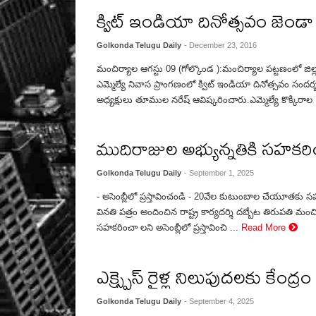
క్విట్ ఇండియా దినోత్సవం జెండా
Golkonda Telugu Daily
- December 23, 2016
మంచిర్యాల ఆగస్టు 09 (గోల్కొండ ):మంచిర్యాల పట్టణంలో జిల్లా క
ఎమ్మెల్యే నివాస ప్రాంగణంలో క్విట్ ఇండియా దినోత్సవం సంద
అధ్యక్షులు తూముల నరేష్ ఆవిష్కరించారు.ఎమ్మెల్యే కొక్కిరాల 
ముదిరాజుల అభ్యున్నతికి సహకరి
Golkonda Telugu Daily
- September 1, 2025
- అసెంబ్లీలో ప్రస్తావించండి - 20వేల కుటుంబాల చేయూతకు సహక
వినతి పత్రం అందించిన రాష్ట్ర కార్యదర్శి దబ్బేట తిరుపతి మం
సహకరించా లని అసెంబ్లీలో ప్రస్తావించి ...
Read More
ఎక్స్ప్రెస్ రైళ్ల నిలుపుదలకు కేం
Golkonda Telugu Daily
- September 4, 2025