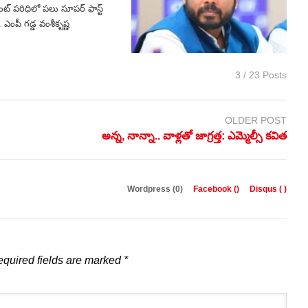
ెంట్ పరిధిలో పలు సూపర్ ఫాస్ట్
. ఎంపీ గడ్డ వంశీకృష్ణ
3 / 23 Posts
OLDER POST
అన్న, నాన్నా.. వాళ్లతో జాగ్రత్త: ఎమ్మెల్సీ కవిత
Wordpress (0)
Facebook (
)
Disqus (
)
quired fields are marked
*