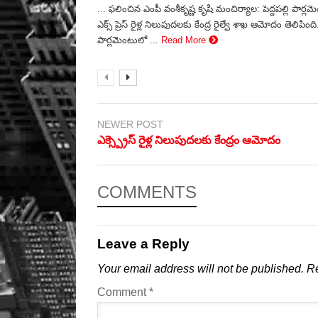
... ఫలించిన ఎంపీ వంశీకృష్ణ కృషి మంచిర్యాల: పెద్దపల్లి పార్లమ
ఎక్స్ ప్రెస్ రైళ్ల నిలుపుదలకు కేంద్ర రైల్వే శాఖ ఆమోదం తెలిపింది
పార్లమెంటులో ...
Read More
NEWER POST
ఎక్స్ప్రెస్ రైళ్ల నిలుపుదలకు కేంద్రం ఆమోదం
COMMENTS
Leave a Reply
Your email address will not be published.
Re
Comment
*