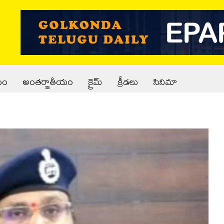
యం
అంతర్జాతీయం
క్రైమ్
క్రీడలు
సినిమా