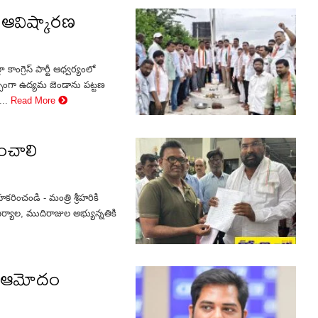
 ఆవిష్కారణ
ాంగ్రెస్ పార్టీ ఆధ్వర్యంలో
ర్బంగా ఉద్యమ జెండాను పట్టణ
...
Read More
ంచాలి
రించండి - మంత్రి శ్రీహరికి
చిర్యాల, ముదిరాజుల అభ్యున్నతికి
ద్రం ఆమోదం