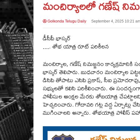
మంచిర్యాలలో గణేష్ నిమజ్జన
Golkonda Telugu Daily
September 4, 2025 10:21 a
డీసీపీ భాస్కర్
…. శోభ యాత్ర రూట్ పరిశీలన
మంచిర్యాల, గణేష్ నిమజ్జనం కార్యక్రమానికి సంబంధి
భాస్కర్ తెలిపారు. బుధవారం మంచిర్యాల పట్టణ
డిసిపి తోపాటు ఎసిపి ప్రకాష్, సీఐ ప్రమోదరా
సభ్యులతో కలిసి పరిశీలించారు. ఈ సందర్భంగ
పోలీసుల ఆంక్షల మేరకు శోబయాత్ర చేపట్టాలని,
హెచ్చరించారు. గోదావరి గట్ల వద్ద ఏర్పాట్లు చ
ముగించాలని అన్నారు. శోభయాత్ర పోలీస్ పహా