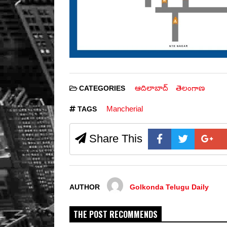
ఆదిలాబాద్
తెలంగాణ
CATEGORIES
Mancherial
TAGS
Share This
AUTHOR
Golkonda Telugu Daily
THE POST RECOMMENDS