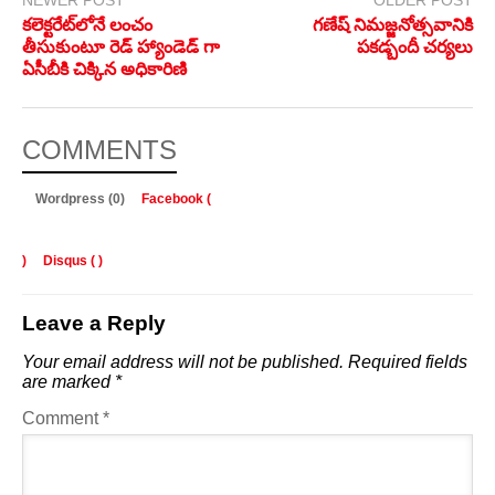
NEWER POST
OLDER POST
కలెక్టరేట్‎లోనే లంచం
గణేష్ నిమజ్జనోత్సవానికి
తీసుకుంటూ రెడ్ హ్యాండెడ్ గా
పకడ్బందీ చర్యలు
ఏసీబీకి చిక్కిన అధికారిణి
COMMENTS
Wordpress (0)
Facebook (
)
Disqus (
)
Leave a Reply
Your email address will not be published.
Required fields
are marked
*
Comment
*