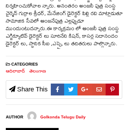
నిర్వహించుకోవాల న్నారు. అనంతరం అంజనీ పుత్ర సంస్థ
చైర్మెన్ గుర్రాల శ్రీధర్, మేనేజింగ్ డైరెక్టర్ పిల్లి రవి మాట్లాడుతూ
సామాజిక సేవలో ఆంజనేపుత్ర ఎల్లప్పుడూ
ముందుంటుదన్నారు.ఈ కార్యక్రమం లో ఆంజనీ పుత్ర సంస్థ
ఎగ్జిక్యూటివ్ డైరెక్టర్ లు సూరినేని కిషన్, కాసర్ల సదానందం
డైరెక్టర్ లు, స్థానిక సీఐ ,ఎస్సై, లు తదితరులు పాల్గొన్నారు.
CATEGORIES
ఆదిలాబాద్
తెలంగాణ
Share This
AUTHOR
Golkonda Telugu Daily