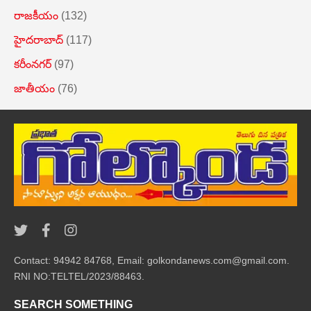
రాజకీయం
(132)
హైదరాబాద్
(117)
కరీంనగర్
(97)
జాతీయం
(76)
Contact: 94942 84768, Email: golkondanews.com@gmail.com.
RNI NO:TELTEL/2023/88463.
SEARCH SOMETHING