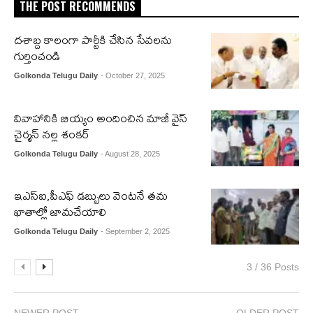
THE POST RECOMMENDS
దశాబ్ద కాలంగా పార్టీకి చేసిన సేవలను
గుర్తించండి
Golkonda Telugu Daily
- October 27, 2025
వివాహానికి బియ్యం అందించిన మాజీ వైస్
చైర్మన్ నల్ల శంకర్
Golkonda Telugu Daily
- August 28, 2025
ఇఎస్ఐ,పీఎఫ్ డబ్బులు వెంటనే తమ
ఖాతాల్లో జామచేయాలి
Golkonda Telugu Daily
- September 2, 2025
3 / 36 Posts