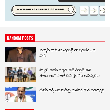
RANDOM POSTS
సల్మాన్ ఖాన్ ను టెర్రరిస్ట్ గా ప్రకటించిన
పాక్..
హిస్టరీ అండ్ కల్చర్ ఆఫ్ గొల్లస్ ఇన్
తెలంగాణ” పరిశోధన గ్రంధం ఆవిష్కరణ
జీవన్ రెడ్డి ఎపిసోడ్‌పై మహేశ్ గౌడ్ రియాక్షన్