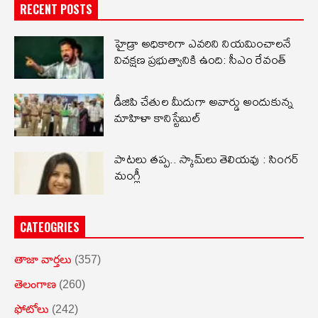
RECENT POSTS
హైడ్రా అధికారిగా ఎవరిని నియమించాలనే
విచక్షణ ప్రభుత్వానికి ఉంది: సీఎం రేవంత్
డీజిపి చేతుల మీదుగా అవార్డు అందుకున్న
మాహిళా కానిస్టేబుల్
పాటలు తప్ప.. స్కామ్‌లు తెలియవు : సింగర్
మంగ్లీ
CATEOGRIES
తాజా వార్తలు
(357)
తెలంగాణ
(260)
ఫోటోలు
(242)