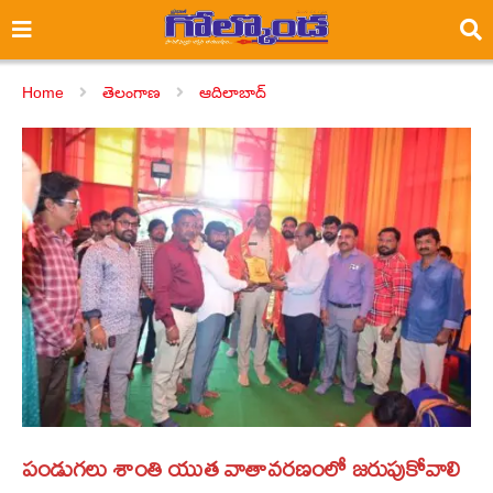
Home
తెలంగాణ
ఆదిలాబాద్
పండుగలు శాంతి యుత వాతావరణంలో జరుపుకోవాలి