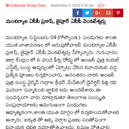
Golkonda Telugu Daily
September 4, 2025 5:32 pm
0
మంచిర్యాల ఏసీపీ ప్రకాష్, జైపూర్ ఏసీపీ వెంకటేశ్వర్లు
మంచిర్యాల సెప్టెంబరు 04 (గోల్కొండ ): పండుగలు శాంతి
యుత వాతావరణం లో జరుపుకోవాలనీ మంచిర్యాల ఏసీపీ
ప్రకాష్, జైపూర్ ఏసీపీ వెంకటేశ్వర్లు పేర్కొన్నారు. గురువారం
జిల్లా కేంద్రం లో ని వంద ఫీట్ల రోడ్డు లో అంజనీ పుత్ర రియల్
ఎస్టేట్స్ సంస్థ ఆధ్వర్యంలో ఏర్పాటు చేసిన వినాయకుని వద్ద
ప్రత్యేక పూజలు నిర్వహించారు. అనంతరం వారిని అంజనీ
పుత్ర సంస్థ చైర్మెన్ గుర్రాల శ్రీధర్ మేనేజింగ్ డైరెక్టర్ పిల్లి రవి
ఘనంగా సన్మానించి జ్ఞాపిక లను అందజేశారు.ఈ
సందర్భంగా వారు మాట్లాడుతూ తెలంగాణ సంస్కృతి
సంప్రదాయాలకు అనుగుణంగా పండుగలు
ఆధ్యాత్మికంగా,శాంతి యుత మార్గం లో నిర్వహించుకోవాలని
అన్నారు. ఐక్యత తో అన్ని వర్గాల ప్రజలు సంతోషంగా
వినాయక చవితి నవరాత్రోత్సవాలను, నిమజ్జ నోత్సవాన్ని