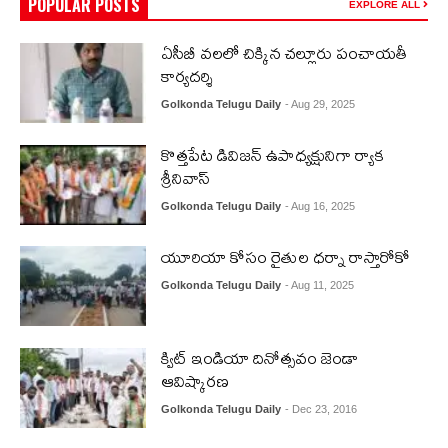
POPULAR POSTS
EXPLORE ALL
ఏసీబీ వలలో చిక్కిన చల్లూరు పంచాయతీ
కార్యదర్శి
Golkonda Telugu Daily
- Aug 29, 2025
కొత్తపేట డివిజన్ ఉపాధ్యక్షునిగా ర్యాక
శ్రీనివాస్
Golkonda Telugu Daily
- Aug 16, 2025
యూరియా కోసం రైతుల ధర్నా రాస్తారోకో
Golkonda Telugu Daily
- Aug 11, 2025
క్విట్ ఇండియా దినోత్సవం జెండా
ఆవిష్కారణ
Golkonda Telugu Daily
- Dec 23, 2016