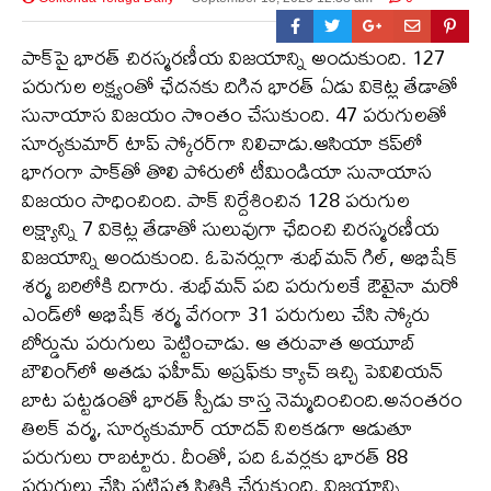
పాక్‌పై భారత్ చిరస్మరణీయ విజయాన్ని అందుకుంది. 127
పరుగుల లక్ష్యంతో ఛేదనకు దిగిన భారత్ ఏడు వికెట్ల తేడాతో
సునాయాస విజయం సొంతం చేసుకుంది. 47 పరుగులతో
సూర్యకుమార్ టాప్ స్కోరర్‌గా నిలిచాడు.ఆసియా కప్‌లో
భాగంగా పాక్‌తో తొలి పోరులో టీమిండియా సునాయాస
విజయం సాధించింది. పాక్ నిర్దేశించిన 128 పరుగుల
లక్ష్యాన్ని 7 వికెట్ల తేడాతో సులువుగా ఛేదించి చిరస్మరణీయ
విజయాన్ని అందుకుంది. ఓపెనర్లుగా శుభ్‌మన్ గిల్, అభిషేక్
శర్మ బరిలోకి దిగారు. శుభ్‌మన్ పది పరుగులకే ఔటైనా మరో
ఎండ్‌లో అభిషేక్ శర్మ వేగంగా 31 పరుగులు చేసి స్కోరు
బోర్డును పరుగులు పెట్టించాడు. ఆ తరువాత అయూబ్
బౌలింగ్‌లో అతడు ఫహీమ్‌ అష్రఫ్‌కు క్యాచ్ ఇచ్చి పెవిలియన్
బాట పట్టడంతో భారత్ స్పీడు కాస్త నెమ్మదించింది.అనంతరం
తిలక్ వర్మ, సూర్యకుమార్ యాదవ్ నిలకడగా ఆడుతూ
పరుగులు రాబట్టారు. దీంతో, పది ఓవర్లకు భారత్ 88
పరుగులు చేసి పటిష్ఠత స్థితికి చేరుకుంది. విజయాన్ని