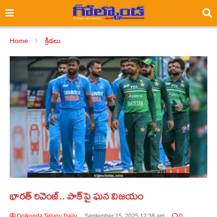
Home
క్రీడలు
భారత్ రివెంజ్.. పాక్‌పై ఘన విజయం
Golkonda Telugu Daily
September 15, 2025 12:38 am
0