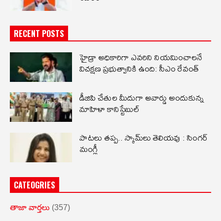
RECENT POSTS
హైడ్రా అధికారిగా ఎవరిని నియమించాలనే
విచక్షణ ప్రభుత్వానికి ఉంది: సీఎం రేవంత్
డీజిపి చేతుల మీదుగా అవార్డు అందుకున్న
మాహిళా కానిస్టేబుల్
పాటలు తప్ప.. స్కామ్‌లు తెలియవు : సింగర్
మంగ్లీ
CATEOGRIES
తాజా వార్తలు
(357)