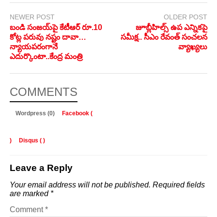
NEWER POST
OLDER POST
బండి సంజయ్‌పై కేటీఆర్ రూ.10
జూబ్లీహిల్స్ ఉప ఎన్నికపై
కోట్ల పరువు నష్టం దావా…
సమీక్ష.. సీఎం రేవంత్ సంచలన
న్యాయపరంగానే
వ్యాఖ్యలు
ఎదుర్కొంటా..కేంద్ర మంత్రి
COMMENTS
Wordpress (0)
Facebook (
)
Disqus (
)
Leave a Reply
Your email address will not be published.
Required fields
are marked
*
Comment
*