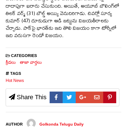
దాదాపుగా ఖరారు చేసుకుంది. అయితే, అయూబ్ బౌలింగ్‌లో
తిలక్ వర్మ్ (31) బౌల్డ్ అయ్యి వెనుదిరిగాడు. చివర్లో సూర్య
కుమార్ (47) దూకుడుగా ఆడి జట్టును విజయతీరాలకు
చేర్చాడు. పాక్‌పై భారత్‌కు ఇది తొలి విజయం కాగా టోర్నీలో
ఇది వరుసగా రెండో విజయం.
CATEGORIES
క్రీడలు
తాజా వార్తలు
TAGS
Hot News
Share This
AUTHOR
Golkonda Telugu Daily