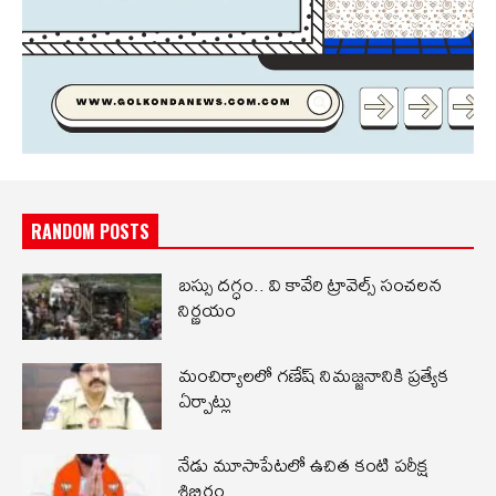
RANDOM POSTS
బస్సు దగ్ధం.. వి కావేరి ట్రావెల్స్ సంచలన
నిర్ణయం
మంచిర్యాలలో గణేష్ నిమజ్జనానికి ప్రత్యేక
ఏర్పాట్లు
నేడు మూసాపేటలో ఉచిత కంటి పరీక్ష
శిబిరం