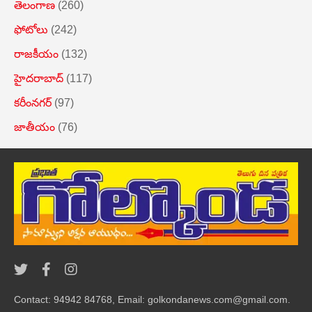
తెలంగాణ
(260)
ఫోటోలు
(242)
రాజకీయం
(132)
హైదరాబాద్
(117)
కరీంనగర్
(97)
జాతీయం
(76)
Contact: 94942 84768, Email: golkondanews.com@gmail.com.