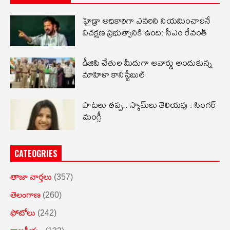
హైడ్రా అధికారిగా ఎవరిని నియమించాలనే
విచక్షణ ప్రభుత్వానికి ఉంది: సీఎం రేవంత్
డీజిపి చేతుల మీదుగా అవార్డు అందుకున్న
మాహిళా కానిస్టేబుల్
పాటలు తప్ప.. స్కామ్‌లు తెలియవు : సింగర్
మంగ్లీ
CATEOGRIES
తాజా వార్తలు
(357)
తెలంగాణ
(260)
ఫోటోలు
(242)