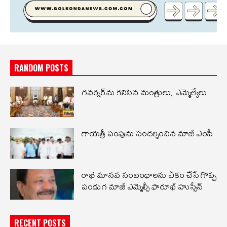
RANDOM POSTS
గవర్నర్‌ను కలిసిన మంత్రులు, ఎమ్మెల్యేలు.
గాయత్రీ పంపును సందర్శించిన మాజీ ఎంపీ
రాఖీ మానవ సంబంధాలను ఏకం చేసే గొప్ప
పండుగ మాజీ ఎమ్మెల్సీ ఫారూఖ్ హుస్సేన్
RECENT POSTS