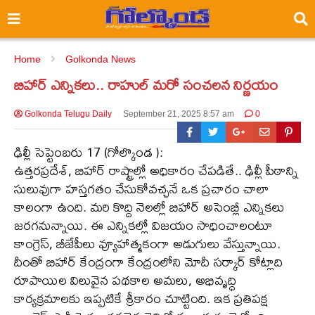
Home
Golkonda News
బిహార్ ఎన్నికలు.. రాహుల్ మరో సంచలన నిర్ణయం
Golkonda Telugu Daily
September 21, 2025 8:57 am
0
ఢిల్లీ సెప్టెంబరు 17 (గోల్కొండ ):
ఉత్తరప్రదేశ్, బిహార్‌ రాష్ట్రాల్లో అధికారం చేపడితే.. ఢిల్లీ పీఠాన్ని
సులువుగా హస్తగతం చేసుకోవచ్చనే ఒక ప్రచారం చాలా
కాలంగా ఉంది. మరి కొద్ది నెలల్లో బిహార్ అసెంబ్లీ ఎన్నికలు
జరగనున్నాయి. ఈ ఎన్నికల్లో విజయం సాధించాలంటూ
కాంగ్రెస్, బీజేపీలు వ్యూహాత్మకంగా అడుగులు వేస్తున్నాయి.
దీంతో బిహార్ కేంద్రంగా కేంద్రంలోని మోదీ సర్కార్ కోట్లాది
రూపాయిల విలువైన పథకాల అమలు, అభివృద్ధి
కార్యక్రమాలకు ఇప్పటికే శ్రీకారం చూట్టింది. ఇక ప్రతిపక్ష