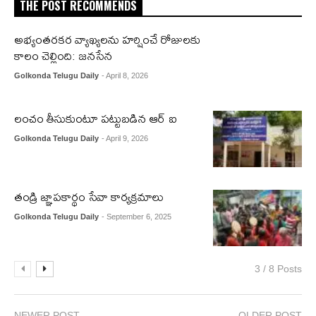
THE POST RECOMMENDS
అభ్యంతరకర వ్యాఖ్యలను హర్షించే రోజులకు
కాలం చెల్లింది: జనసేన
Golkonda Telugu Daily
- April 8, 2026
లంచం తీసుకుంటూ పట్టుబడిన ఆర్ ఐ
Golkonda Telugu Daily
- April 9, 2026
తండ్రి జ్ఞాపకార్థం సేవా కార్యక్రమాలు
Golkonda Telugu Daily
- September 6, 2025
3 / 8 Posts
NEWER POST
OLDER POST