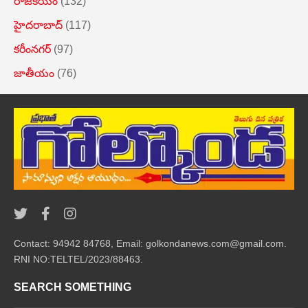
రాజకీయం
(132)
హైదరాబాద్
(117)
కరీంనగర్
(97)
జాతీయం
(76)
Contact: 94942 84768, Email: golkondanews.com@gmail.com.
RNI NO:TELTEL/2023/88463.
SEARCH SOMETHING