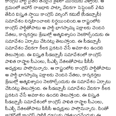
కాంగ్రెస్ పార్టీ సైతం తనదైన శైలిలో ముందుకు వెళ్తోంది. ఆ
క్రమంలో బిహార్ రాజధాని పాట్నా వేదికగా సెప్టెంబర్ 24వ
తేదీన విస్తృత స్థాయి కాంగ్రెస్ వర్కింగ్ కమిటీ (సీడబ్ల్యూసీ)
సమావేశం నిర్వహించాలని నిర్ణయించింది.ఆ రాష్ట్రంలోని
కాంగ్రెస్ పార్టీతోపాటు ఆ పార్టీ భాగస్వామ్య పక్షాలకు చెందిన
నేతలు, కార్యకర్తలు శ్రేణుల్లో ఆత్మవిశ్వాసం నెలకొల్పేందుకు ఈ
సమావేశం ఏర్పాటు చేసినట్లు తెలుస్తోంది. ఈ సీడబ్ల్యూసీ
సమావేశం వేదికగా కీలక ప్రకటన చేసే అవకాశం ఉందని
తెలుస్తోంది. ఈ విస్తృత సీడబ్ల్యూసీ సమావేశంలో కాంగ్రెస్
పాలిత రాష్ట్రాల సీఎంలు, సీఎల్పీ నేతలతోపాటు పీసీసీ
అధ్యక్షులు పాల్గొనున్నారు. ఆ రాష్ట్రంలోని కాంగ్రెస్ పార్టీతోపాటు
ఆ పార్టీ భాగస్వామ్య పక్షాలకు చెందిన నేతలు, కార్యకర్తలు
శ్రేణుల్లో ఆత్మవిశ్వాసం నెలకొల్పేందుకు ఈ సమావేశం ఏర్పాటు
చేసినట్లు తెలుస్తోంది. ఈ సీడబ్ల్యూసీ సమావేశం వేదికగా కీలక
ప్రకటన చేసే అవకాశం ఉందని తెలుస్తోంది. ఈ విస్తృత
సీడబ్ల్యూసీ సమావేశంలో కాంగ్రెస్ పాలిత రాష్ట్రాల సీఎంలు,
సీఎల్పీ నేతలతోపాటు పీసీసీ అధ్యక్షులు పాల్గొనున్నారు. దీంతో
బిహార్‌లో కాంగ్రెస్ పార్టీకి దూసుకు పోతుందనేందుకు ఈ