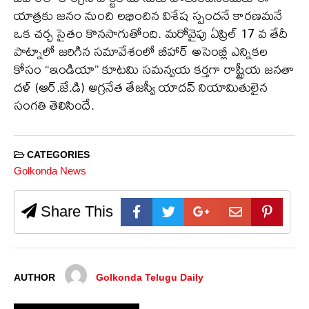
యాత్రకు జనం నుంచి లభించిన విశేష స్పందనే కారణమనే
ఒక చర్చ సైతం కొనసాగుతోంది. మరోవైపు ఏప్రిల్ 17 వ తేదీ
పాట్నాలో జరిగిన సమావేశంలో బీహార్ అసెంబ్లీ ఎన్నికల
కోసం “ఇండియా” కూటమి సమన్వయ కర్తగా రాష్ట్రీయ జనతా
దళ్ (ఆర్.జే.డి) అగ్రనేత తేజస్వీ యాదవ్ నియామితులైన
సంగతి తెలిసిందే.
CATEGORIES
Golkonda News
Share This
AUTHOR
Golkonda Telugu Daily